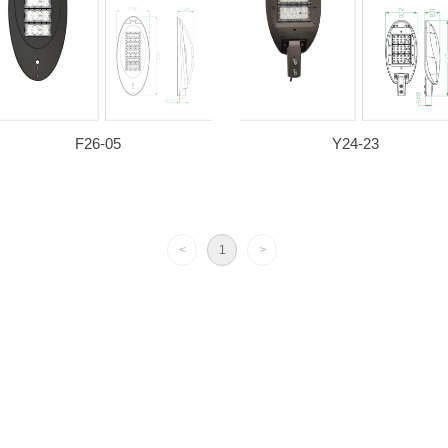
F26-05
Y24-23
<
1
>