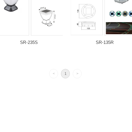
SR-235S
SR-135R
<
1
>